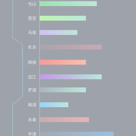
仓山
晋安
马尾
长乐
闽侯
连江
罗源
闽清
永泰
平潭