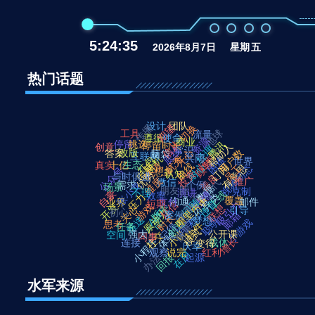
5:24:35
2026年8月7日
星期
五
热门话题
设计
团队
传播
期望
切换
地球
工具
流量
遵循
使命
资源
商业
信从
停留
挑选
腾讯
停留时长
帮助人
创意
经理
底线
常识
开心
用户数
改版
答案
脑袋
互联网
超时
共同
手机
优秀
红包
困难
世界
顾客
生态
真实
十亿
环境
曲线
电脑
耐心
订阅
员工
有意思
视频动态
公众号
想象
投资
认知
优势
与时俱进
善良
维度
推广
时代
微信
张小龙
需求
个例
场景
数据
朋友圈
克制
不理
演讲
自豪
上线
吐槽
效率
页面
压力
异类
本质
覆盖
历史
沟通
支付
邮件
回顾
业界
违背
短期
短信
吸引力
开发
游戏
版本
创新
联想
关心
引导
评价
原动力
初心
APP
圈里
邮箱
案例
时长
推送
梦想
产品
同学
聪明
小游戏
创造
思考
软件
记得
任务
衡量
模式
小说
强大
公开课
社交
体验
空间
同事
增长
小程序
连接
载体
变得
庆幸
观察
说完
红利
在用
办法
回报
起源
水军来源